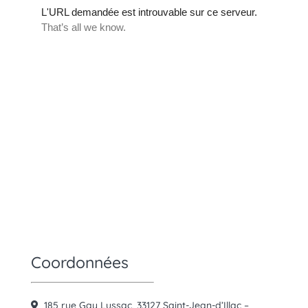
Coordonnées
185 rue Gay Lussac,
33127 Saint-Jean-d’Illac –