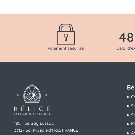
Délai d’e
Paiement sécurisé
Bé
C
S
So
185, rue Gay Lussac
K
33127 Saint-Jean-d’Illac, FRANCE
A