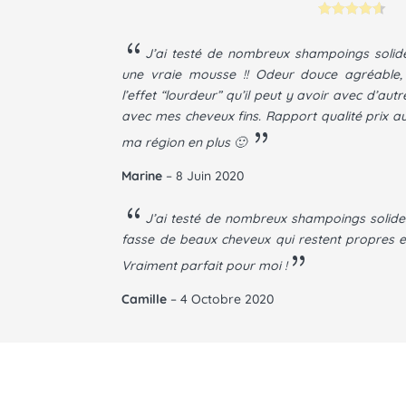
Noté
4.58
sur 5
J’ai testé de nombreux shampoings solide e
basé sur
notations
une vraie mousse !! Odeur douce agréable,
client
l’effet “lourdeur” qu’il peut y avoir avec d’au
avec mes cheveux fins. Rapport qualité prix au
ma région en plus 🙂
Marine
– 8 Juin 2020
J’ai testé de nombreux shampoings solides 
fasse de beaux cheveux qui restent propres et
Vraiment parfait pour moi !
Camille
– 4 Octobre 2020