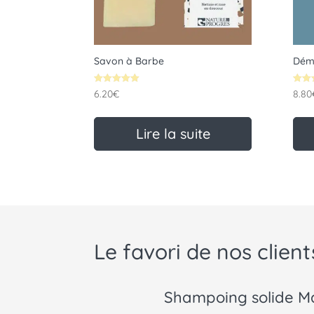
Savon à Barbe
Déma
Note
Note
6.20
€
8.80
5.00
5.00
sur 5
sur 
Lire la suite
Le favori de nos clie
Shampoing solide Ma