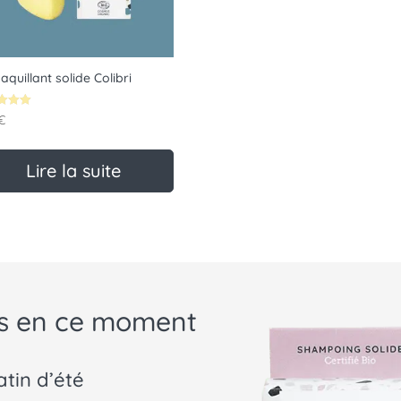
quillant solide Colibri
€
5
Lire la suite
nts en ce moment
tin d’été