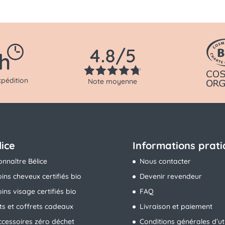
xpédition
Note moyenne
lice
Informations prat
onnaître Bélice
Nous contacter
oins cheveux certifiés bio
Devenir revendeur
ins visage certifiés bio
FAQ
its et coffrets cadeaux
Livraison et paiement
ccessoires zéro déchet
Conditions générales d’uti